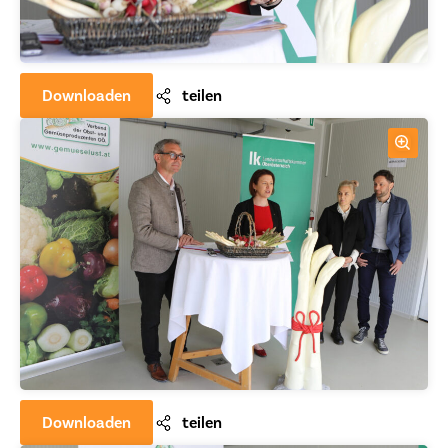
Downloaden
teilen
Downloaden
teilen