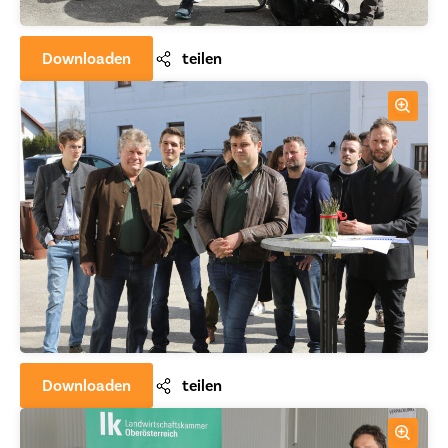
Downloaden
teilen
Downloaden
teilen