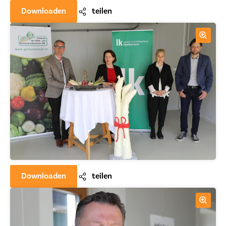
Downloaden
teilen
Downloaden
teilen