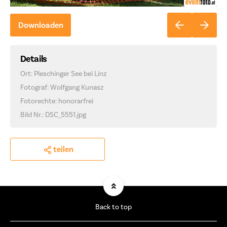
Downloaden
Details
Ort: Pleschinger See bei Linz
Fotograf: Wolfgang Kunasz
Fotorechte: honorarfrei
Bild Nr.: DSC_5551.jpg
teilen
Back to top