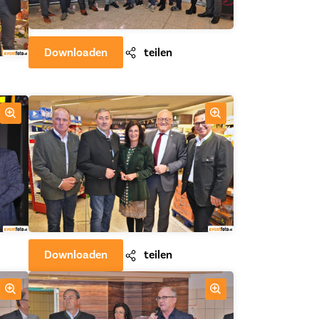
Downloaden
teilen
Downloaden
teilen