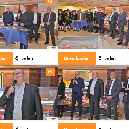
den
teilen
Downloaden
teilen