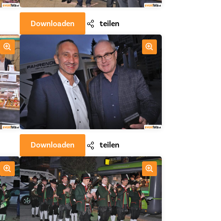
Downloaden
teilen
Downloaden
teilen