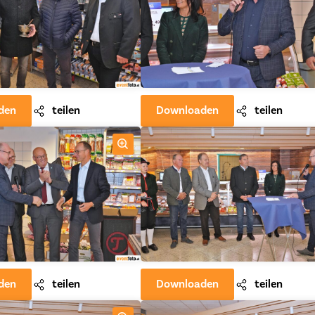
den
teilen
Downloaden
teilen
den
teilen
Downloaden
teilen