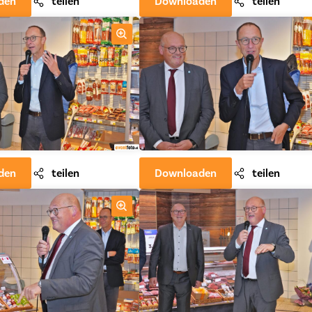
den
teilen
Downloaden
teilen
den
teilen
Downloaden
teilen