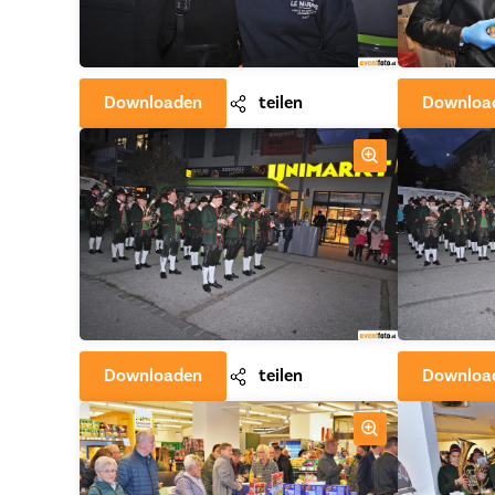
Downloaden
teilen
Downloa
Downloaden
teilen
Downloa