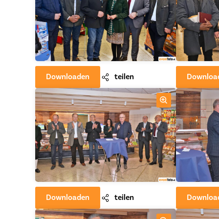
Downloaden
teilen
Downloa
Downloaden
teilen
Downloa