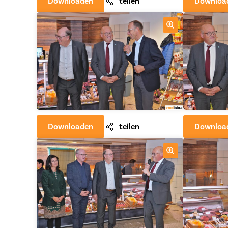
Downloaden
teilen
Downloa
Downloaden
teilen
Downloa