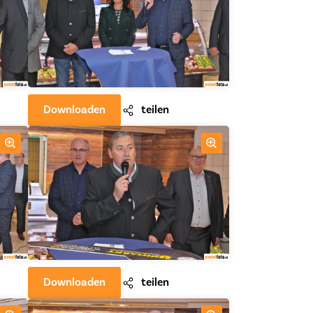
Downloaden
teilen
Downloaden
teilen