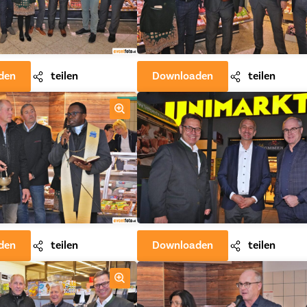
den
teilen
Downloaden
teilen
den
teilen
Downloaden
teilen