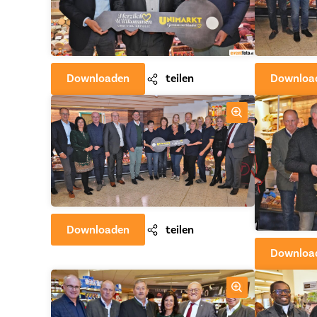
Downloaden
teilen
Downloa
Downloaden
teilen
Downloa