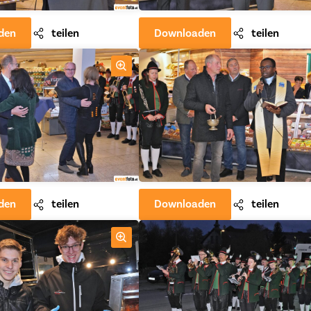
den
teilen
Downloaden
teilen
den
teilen
Downloaden
teilen