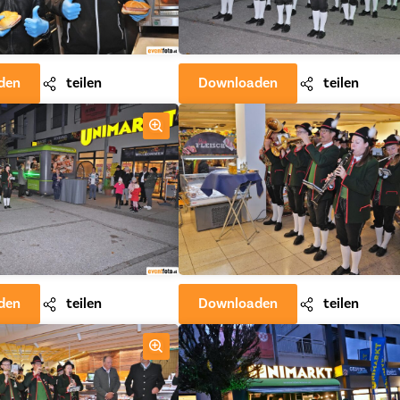
den
teilen
Downloaden
teilen
den
teilen
Downloaden
teilen