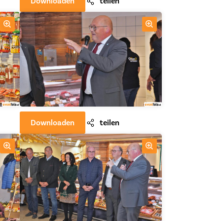
Downloaden
teilen
Downloaden
teilen