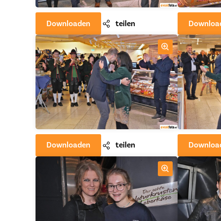
Downloaden
teilen
Downloa
Downloaden
teilen
Downloa