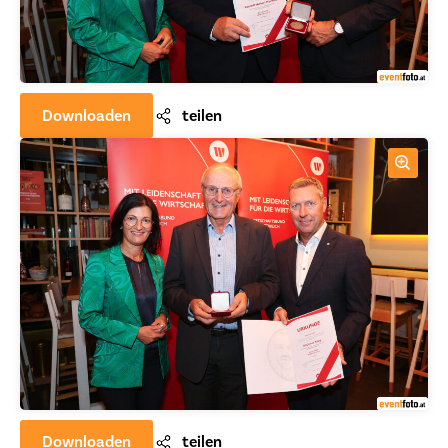
Downloaden
teilen
Downloaden
teilen