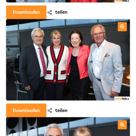
Downloaden
teilen
Downloaden
teilen