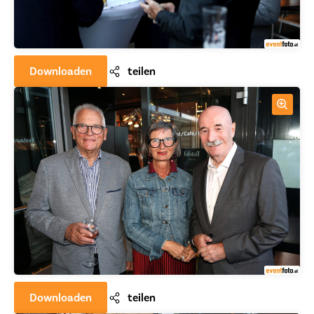
Downloaden
teilen
Downloaden
teilen