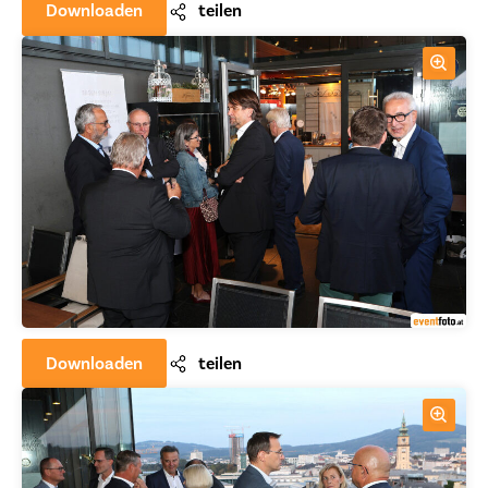
Downloaden
teilen
Downloaden
teilen