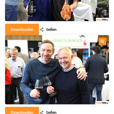
Downloaden
teilen
Downloaden
teilen