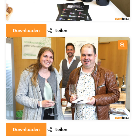
Downloaden
teilen
Downloaden
teilen