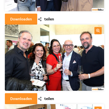
Downloaden
teilen
Downloaden
teilen