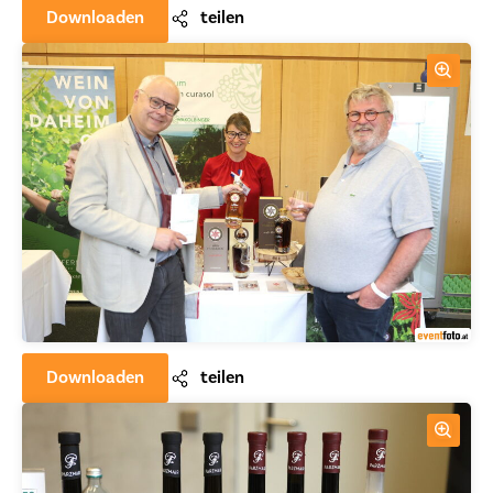
Downloaden
teilen
Downloaden
teilen