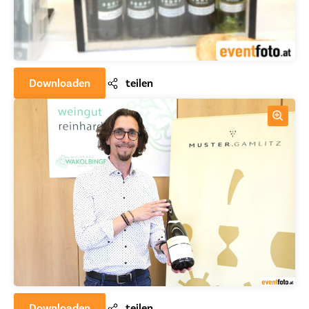
Downloaden
teilen
Downloaden
teilen