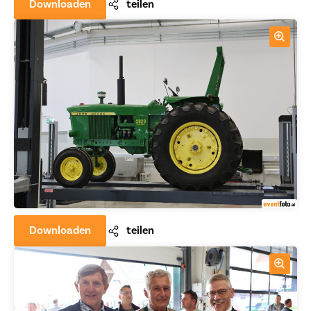
Downloaden
teilen
Downloaden
teilen