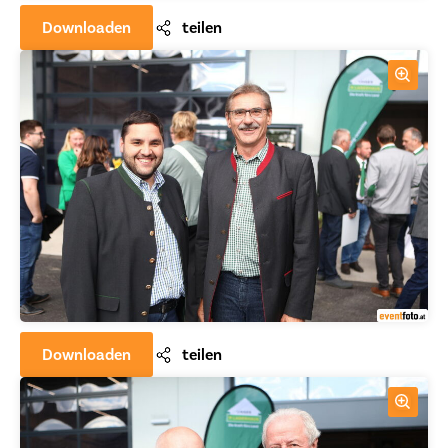
Downloaden
teilen
Downloaden
teilen