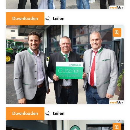
Downloaden
teilen
Downloaden
teilen