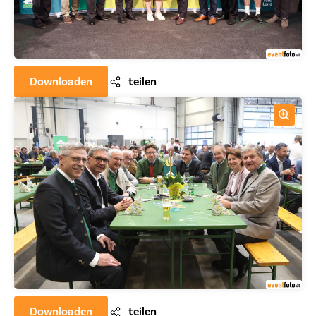
Downloaden
teilen
Downloaden
teilen