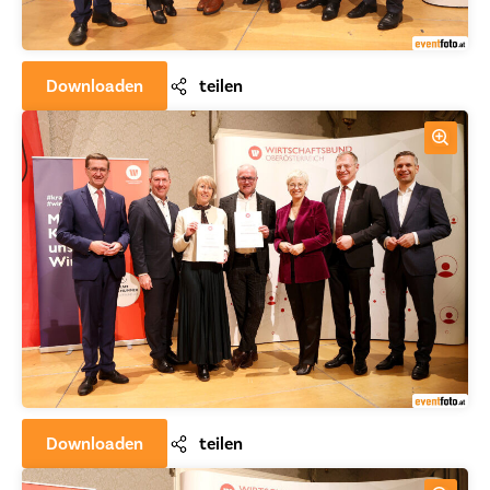
Downloaden
teilen
Downloaden
teilen