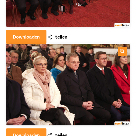
Downloaden
teilen
Downloaden
teilen