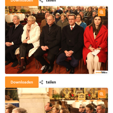
Downloaden
teilen
Downloaden
teilen