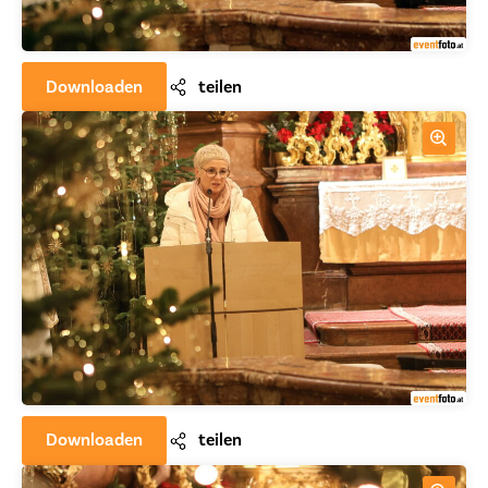
Downloaden
teilen
Downloaden
teilen