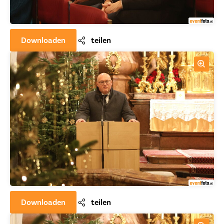
Downloaden
teilen
Downloaden
teilen