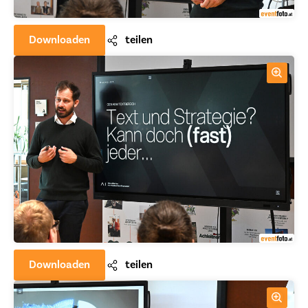
Downloaden
teilen
Downloaden
teilen