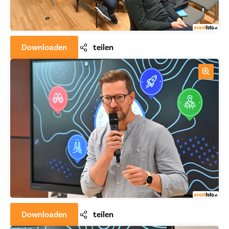
Downloaden
teilen
Downloaden
teilen