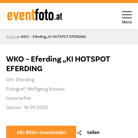
Menü
Skip to content
Events
WKO – Eferding „KI HOTSPOT EFERDING
WKO – Eferding „KI HOTSPOT
EFERDING
Ort: Eferding
Fotograf: Wolfgang Kunasz
honorarfrei
Datum: 16.09.2025
Alle Bilder downloaden
teilen