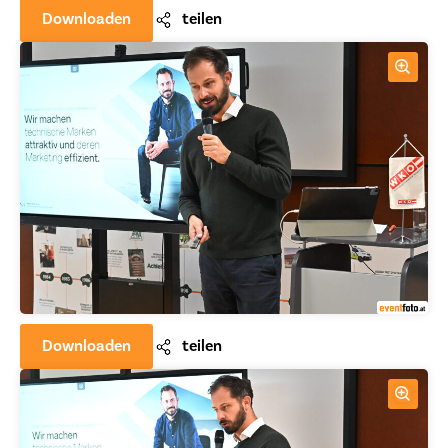
Downloaden
teilen
Downloaden
teilen