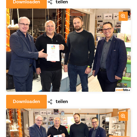
Downloaden
teilen
Downloaden
teilen