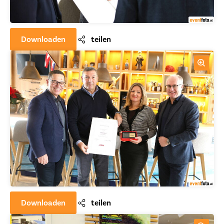
Downloaden
teilen
Downloaden
teilen