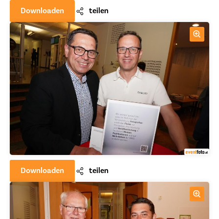
Downloaden
teilen
Downloaden
teilen