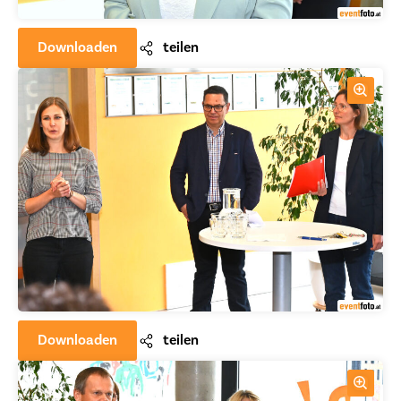
Downloaden
teilen
Downloaden
teilen