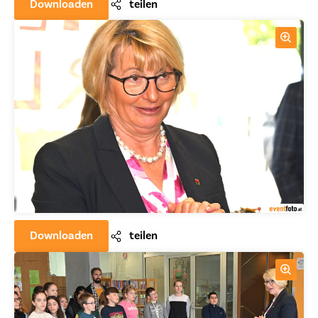
Downloaden
teilen
Downloaden
teilen