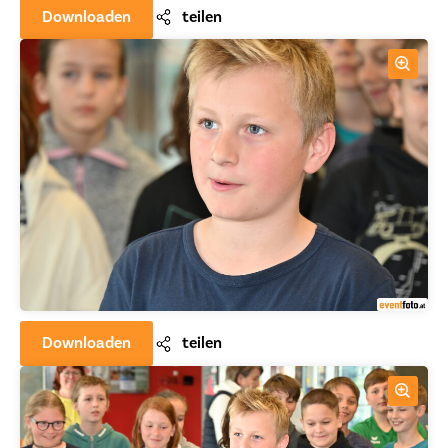
Downloaden
teilen
Downloaden
teilen