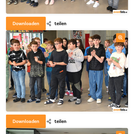
Downloaden
teilen
Downloaden
teilen