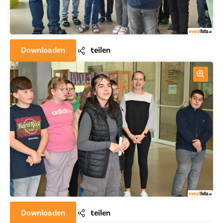
Downloaden
teilen
Downloaden
teilen