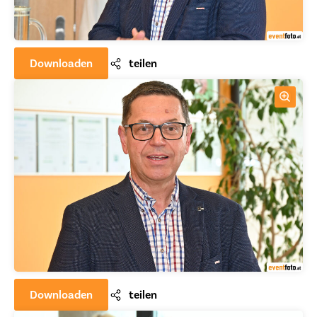
Downloaden
teilen
Downloaden
teilen