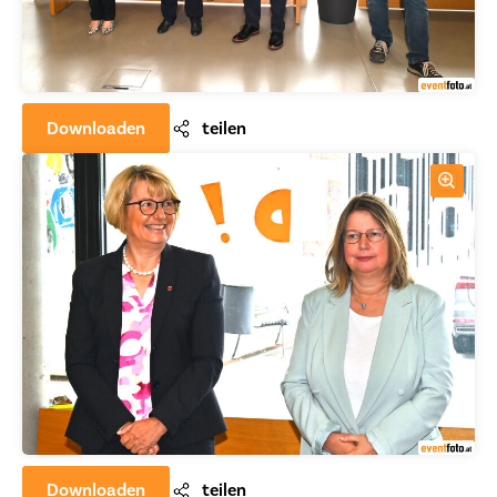
Downloaden
teilen
Downloaden
teilen