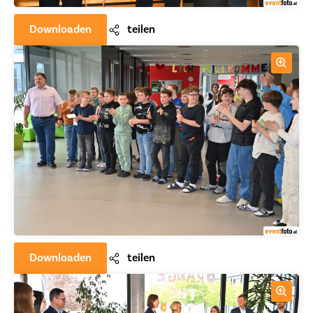
Downloaden
teilen
Downloaden
teilen