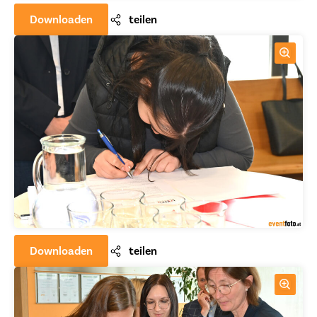
Downloaden
teilen
Downloaden
teilen