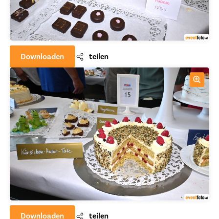
Downloaden
teilen
Downloaden
teilen