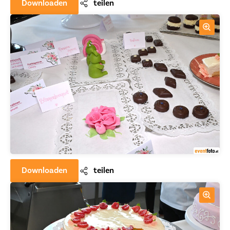
Downloaden
teilen
Downloaden
teilen