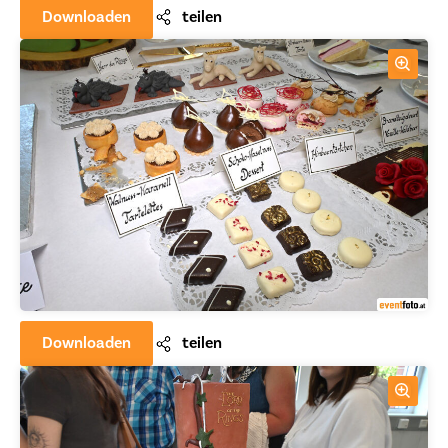
Downloaden
teilen
Downloaden
teilen