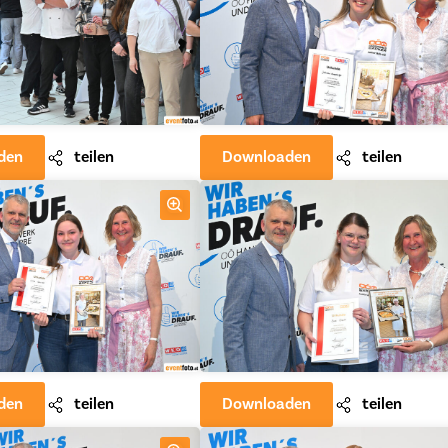
den
teilen
Downloaden
teilen
den
teilen
Downloaden
teilen