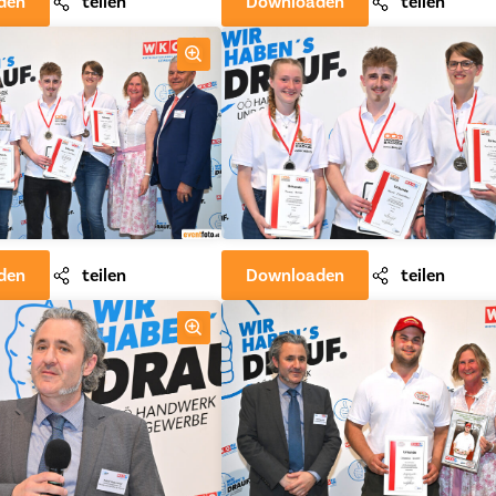
den
teilen
Downloaden
teilen
den
teilen
Downloaden
teilen