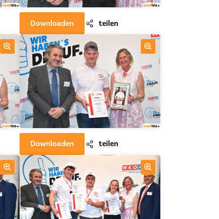
Downloaden
teilen
Downloaden
teilen