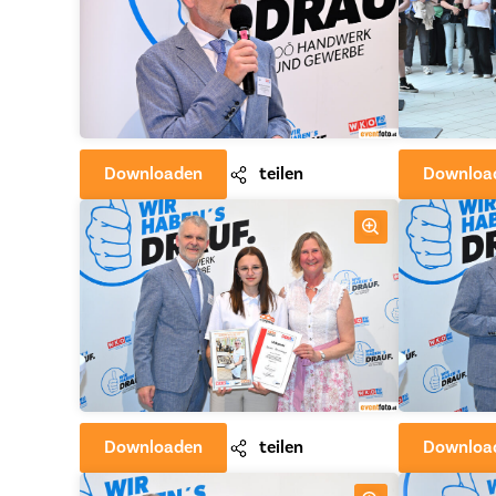
Downloaden
teilen
Downloa
Downloaden
teilen
Downloa