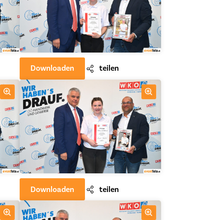
Downloaden
teilen
Downloaden
teilen