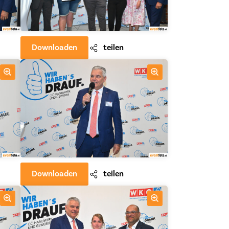
Downloaden
teilen
Downloaden
teilen