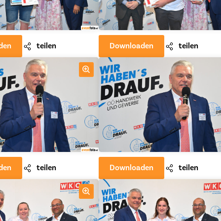
den
teilen
Downloaden
teilen
den
teilen
Downloaden
teilen