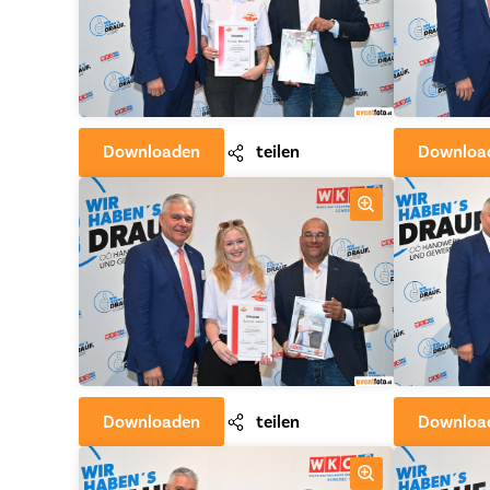
Downloaden
teilen
Downloa
Downloaden
teilen
Downloa