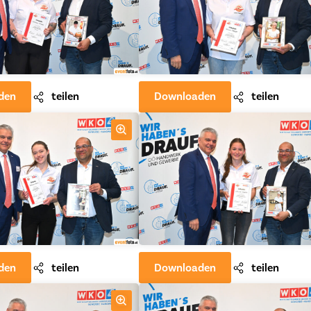
den
teilen
Downloaden
teilen
den
teilen
Downloaden
teilen