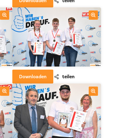
Downloaden
teilen
Downloaden
teilen