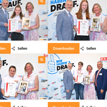
den
teilen
Downloaden
teilen