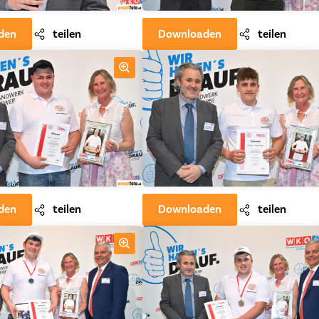
den
teilen
Downloaden
teilen
den
teilen
Downloaden
teilen