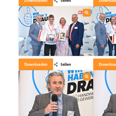
Downloaden
teilen
Downloa
Downloaden
teilen
Downloa