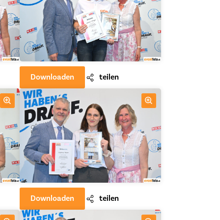
Downloaden
teilen
Downloaden
teilen