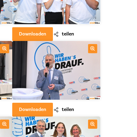
Downloaden
teilen
Downloaden
teilen