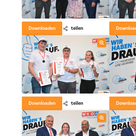
Downloaden
teilen
Downloa
Downloaden
teilen
Downloa