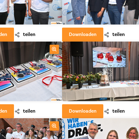
den
teilen
Downloaden
teilen
den
teilen
Downloaden
teilen