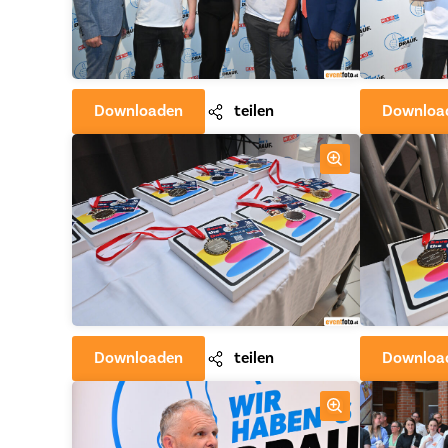
Downloaden
teilen
Downloa
Downloaden
teilen
Downloa