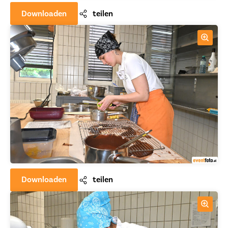
Downloaden
teilen
Downloaden
teilen