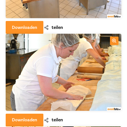
Downloaden
teilen
Downloaden
teilen