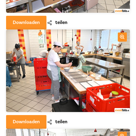
Downloaden
teilen
Downloaden
teilen