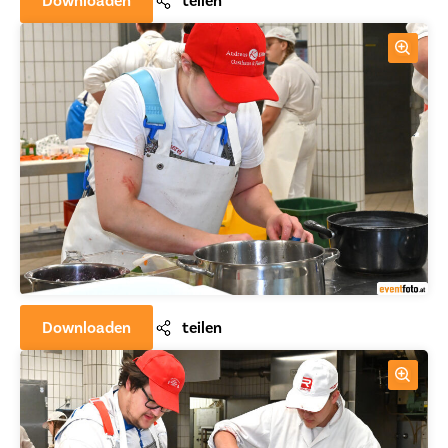
Downloaden
teilen
Downloaden
teilen