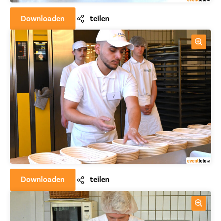
Downloaden
teilen
Downloaden
teilen