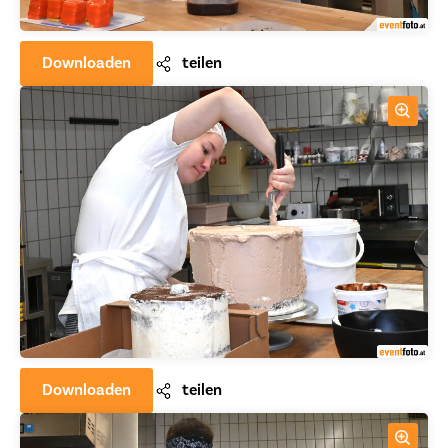
Downloaden
teilen
Downloaden
teilen