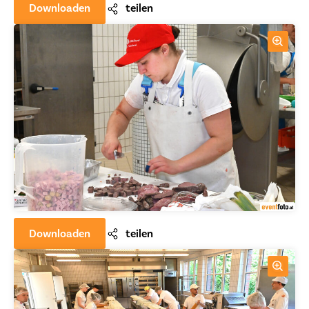
Downloaden
teilen
Downloaden
teilen