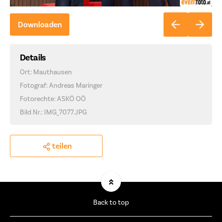
Downloaden
Details
Ort: Mauthausen
Fotograf: Andreas Maringer
Fotorechte: ASKÖ OÖ
Bild Nr.: IMG_7077.JPG
teilen
Back to top