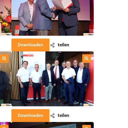
Downloaden
teilen
Downloaden
teilen