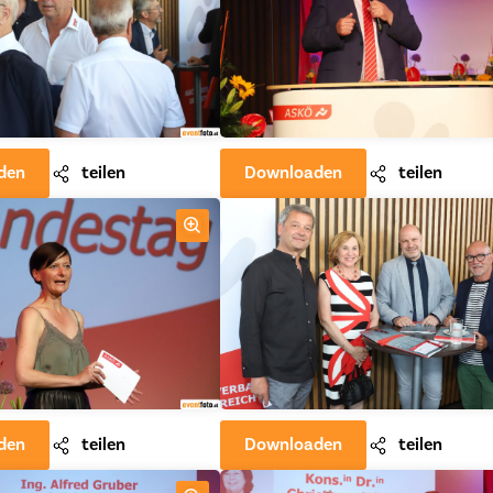
den
teilen
Downloaden
teilen
den
teilen
Downloaden
teilen