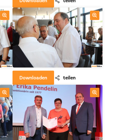
Downloaden
teilen
Downloaden
teilen