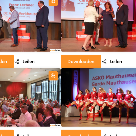
den
teilen
Downloaden
teilen