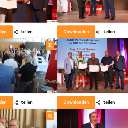
den
teilen
Downloaden
teilen
den
teilen
Downloaden
teilen