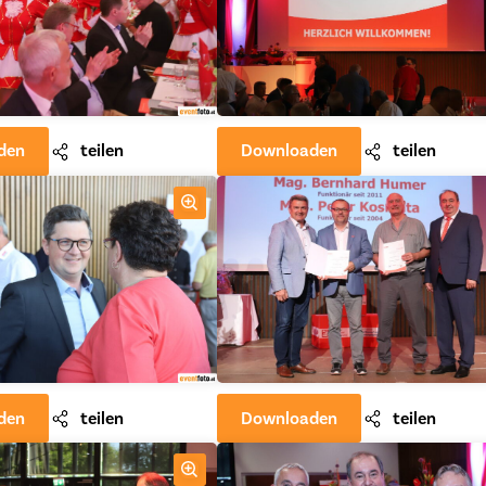
den
teilen
Downloaden
teilen
den
teilen
Downloaden
teilen