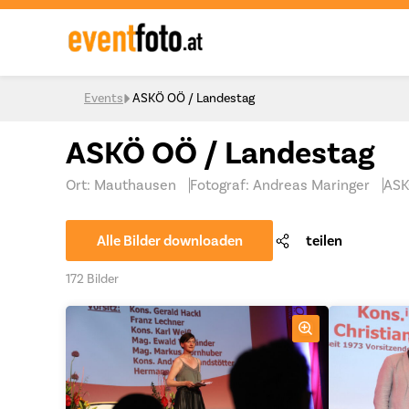
Skip to content
Events
ASKÖ OÖ / Landestag
ASKÖ OÖ / Landestag
Ort: Mauthausen
Fotograf: Andreas Maringer
ASK
Alle Bilder downloaden
teilen
172 Bilder