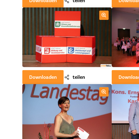
Downloaden
teilen
Downloa
Downloaden
teilen
Downloa