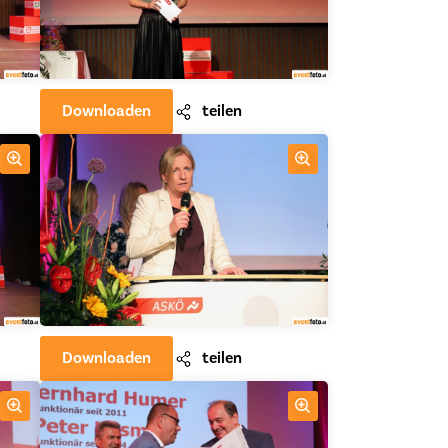
Downloaden
teilen
Downloaden
teilen