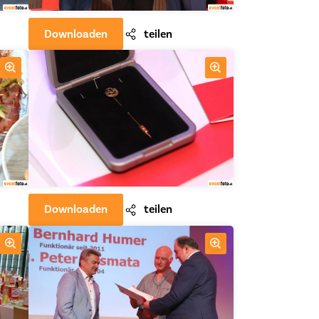
Downloaden
teilen
Downloaden
teilen