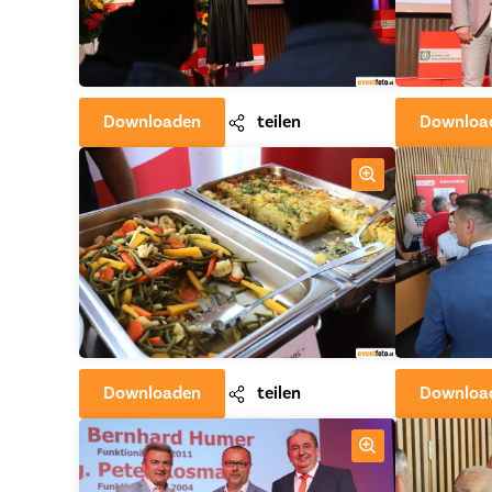
Downloaden
teilen
Downloa
Downloaden
teilen
Downloa