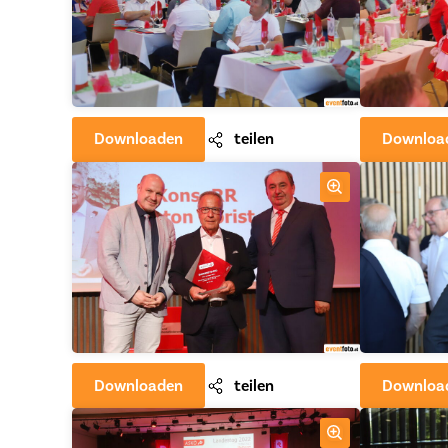
Downloaden
teilen
Downloa
Downloaden
teilen
Downloa