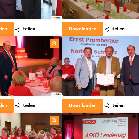
den
teilen
Downloaden
teilen
den
teilen
Downloaden
teilen