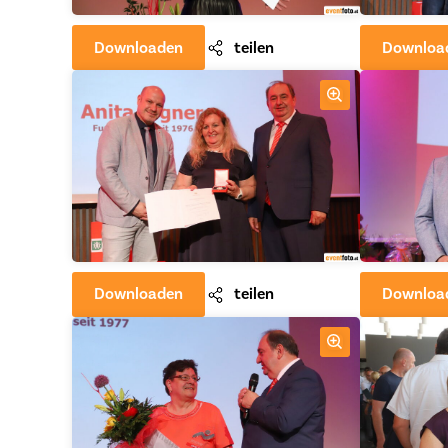
Downloaden
teilen
Downloa
Downloaden
teilen
Downloa