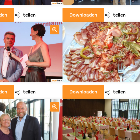
den
teilen
Downloaden
teilen
den
teilen
Downloaden
teilen