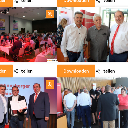
den
teilen
Downloaden
teilen
den
teilen
Downloaden
teilen