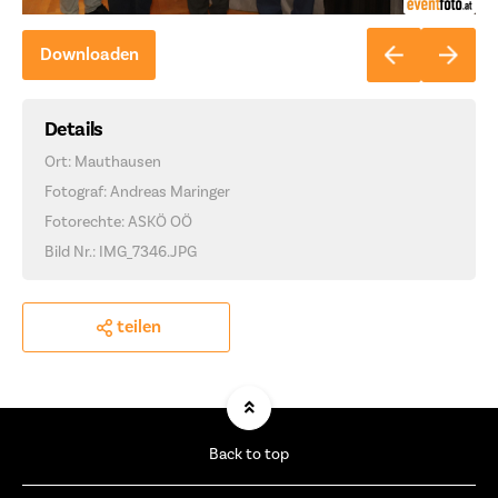
Downloaden
Details
Ort: Mauthausen
Fotograf: Andreas Maringer
Fotorechte: ASKÖ OÖ
Bild Nr.: IMG_7346.JPG
teilen
Back to top