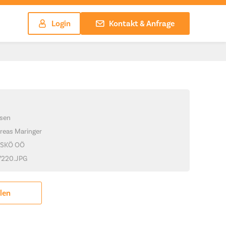
Login
Kontakt & Anfrage
sen
reas Maringer
ASKÖ OÖ
_7220.JPG
ilen