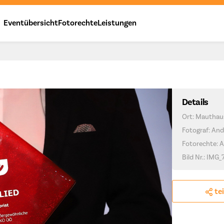
Eventübersicht
Fotorechte
Leistungen
Details
Ort: Mauthau
Fotograf: And
Fotorechte: 
Bild Nr.: IMG
te