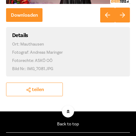
Downloaden
Details
Ort: Mauthausen
Fotograf: Andreas Maringer
Fotorechte: ASKÖ OÖ
Bild Nr.: IMG_7081.JPG
teilen
Back to top