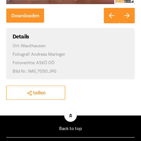
Downloaden
Details
Ort: Mauthausen
Fotograf: Andreas Maringer
Fotorechte: ASKÖ OÖ
Bild Nr.: IMG_7050.JPG
teilen
Back to top