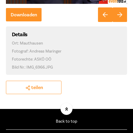
Downloaden
Details
Ort: Mauthausen
Fotograf: Andreas Maringer
Fotorechte: ASKÖ OÖ
Bild Nr.: IMG_6966.JPG
teilen
Back to top