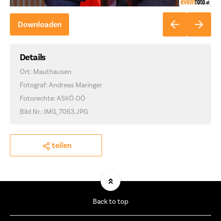
Downloaden
Details
Ort: Mauthausen
Fotograf: Andreas Maringer
Fotorechte: ASKÖ OÖ
Bild Nr.: IMG_7063.JPG
teilen
Back to top