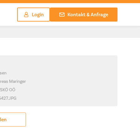
Login
Kontakt & Anfrage
sen
reas Maringer
ASKÖ OÖ
_6427.JPG
ilen