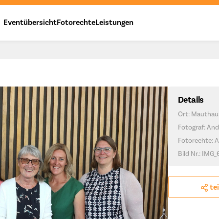
Eventübersicht
Fotorechte
Leistungen
Details
Ort: Mauthau
Fotograf: And
Fotorechte: 
Bild Nr.: IMG
te