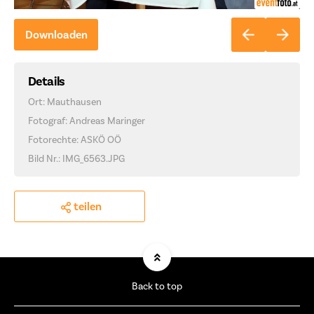
Downloaden
Details
Ort: Mauthausen
Fotograf: Andreas Maringer
Fotorechte: ASKÖ OÖ
Bild Nr.: IMG_6563.JPG
teilen
Back to top