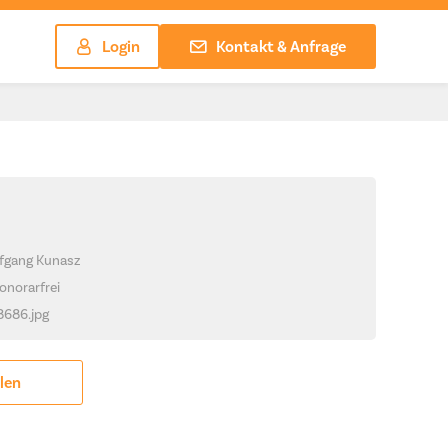
Login
Kontakt & Anfrage
lfgang Kunasz
onorarfrei
_8686.jpg
ilen