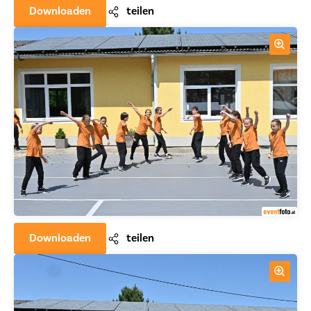
Downloaden
teilen
Downloaden
teilen