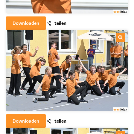
Downloaden
teilen
Downloaden
teilen