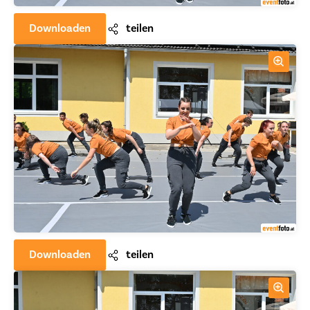
Downloaden
teilen
Downloaden
teilen