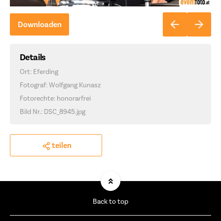
Downloaden
Details
Ort: Eferding
Fotograf: Wolfgang Kunasz
Fotorechte: honorarfrei
Bild Nr.: DSC_8945.jpg
teilen
Back to top