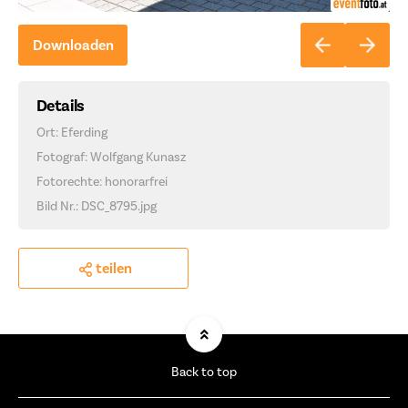
Downloaden
Details
Ort: Eferding
Fotograf: Wolfgang Kunasz
Fotorechte: honorarfrei
Bild Nr.: DSC_8795.jpg
teilen
Back to top