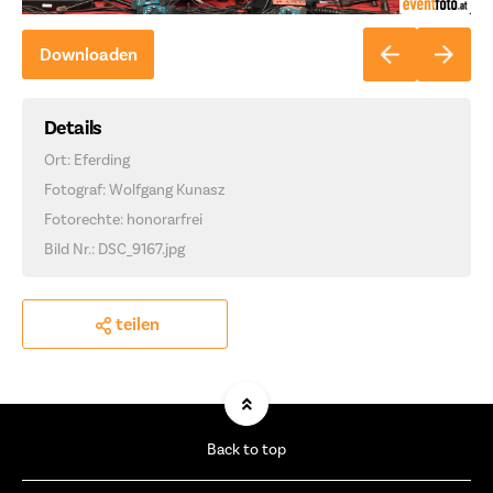
Downloaden
Details
Ort: Eferding
Fotograf: Wolfgang Kunasz
Fotorechte: honorarfrei
Bild Nr.: DSC_9167.jpg
teilen
Back to top