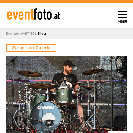
Menü
Skip to content
Events
efARTING
Bilder
Zurück zur Galerie