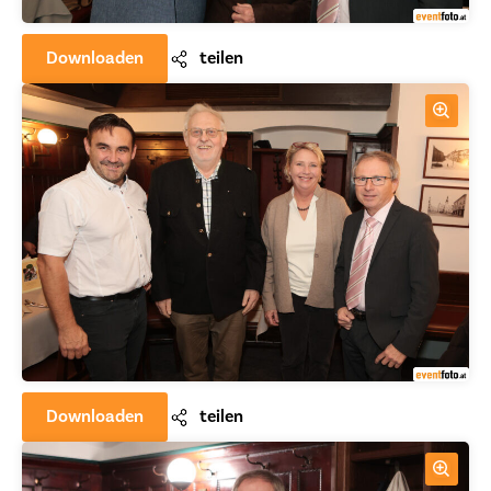
Downloaden
teilen
Downloaden
teilen