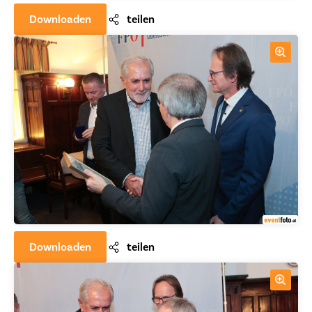
Downloaden
teilen
Downloaden
teilen