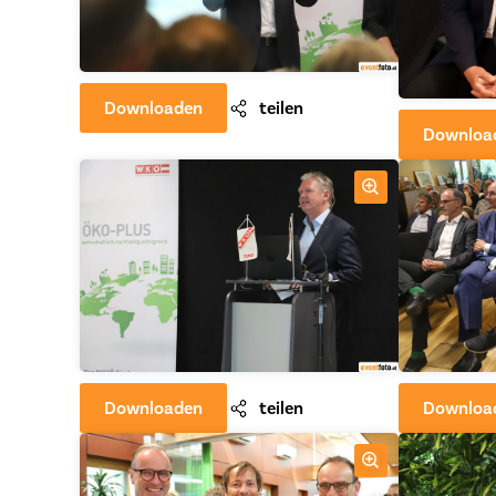
Downloaden
teilen
Downloa
Downloaden
teilen
Downloa