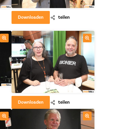
Downloaden
teilen
Downloaden
teilen