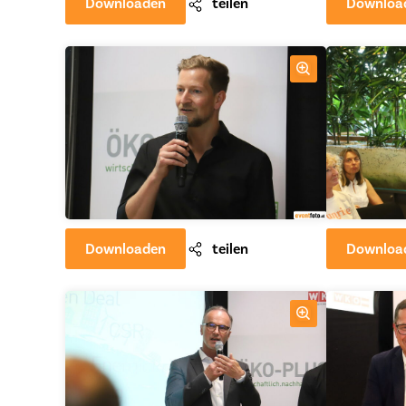
Downloaden
teilen
Downloa
Downloaden
teilen
Downloa