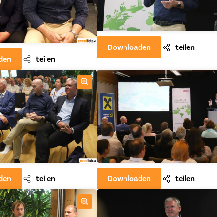
Downloaden
teilen
den
teilen
den
teilen
Downloaden
teilen