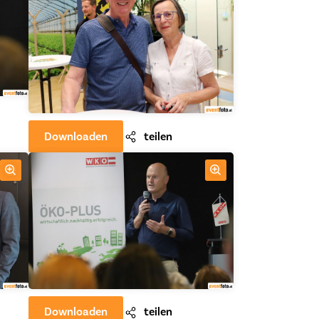
Downloaden
teilen
Downloaden
teilen