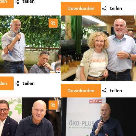
den
teilen
Downloaden
teilen
den
teilen
Downloaden
teilen