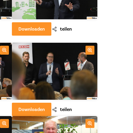
Downloaden
teilen
Downloaden
teilen