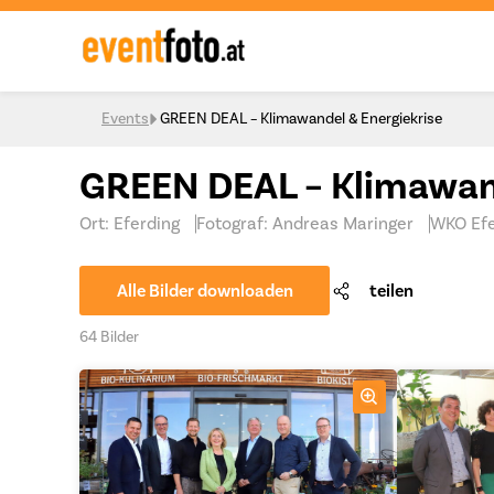
Skip to content
Events
GREEN DEAL – Klimawandel & Energiekrise
GREEN DEAL – Klimawand
Ort: Eferding
Fotograf: Andreas Maringer
WKO Efe
Alle Bilder downloaden
teilen
64 Bilder