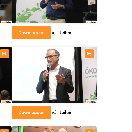
Downloaden
teilen
Downloaden
teilen