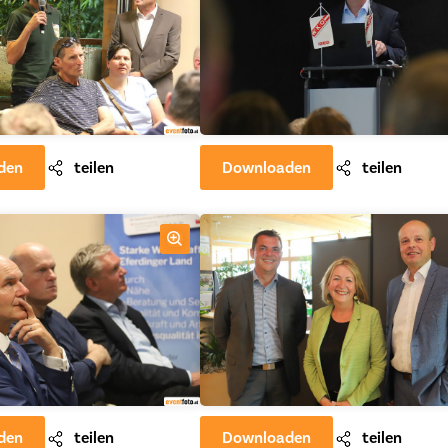
den
teilen
Downloaden
teilen
den
teilen
Downloaden
teilen