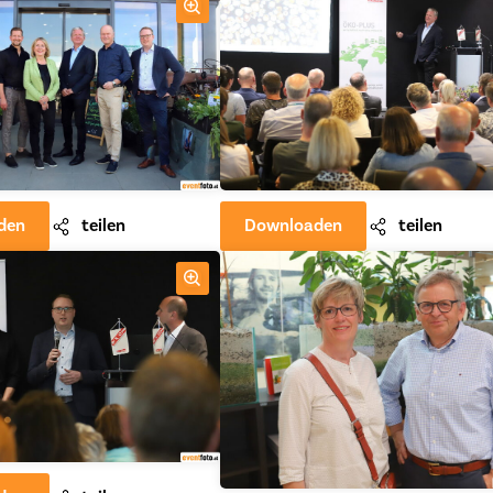
den
teilen
Downloaden
teilen