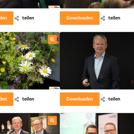
den
teilen
Downloaden
teilen
den
teilen
Downloaden
teilen