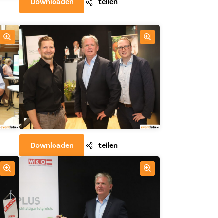
Downloaden
teilen
Downloaden
teilen