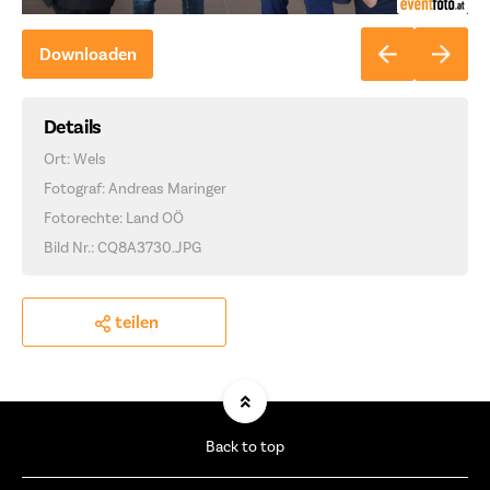
Downloaden
Details
Ort: Wels
Fotograf: Andreas Maringer
Fotorechte: Land OÖ
Bild Nr.: CQ8A3730.JPG
teilen
Back to top