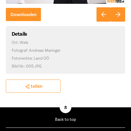
Downloaden
Details
Ort: Wels
Fotograf: Andreas Maringer
Fotorechte: Land OÖ
Bild Nr.: 005.JPG
teilen
Back to top