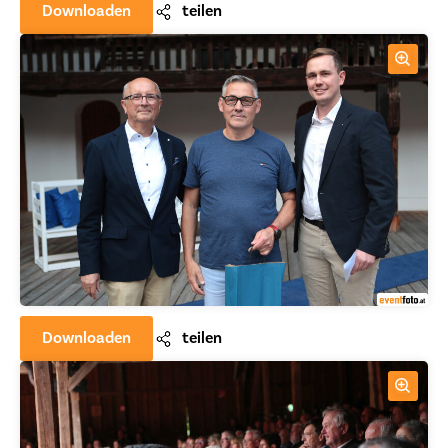
Downloaden
teilen
Downloaden
teilen