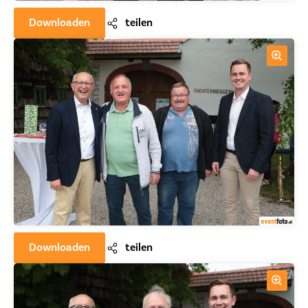
Downloaden
teilen
Downloaden
teilen