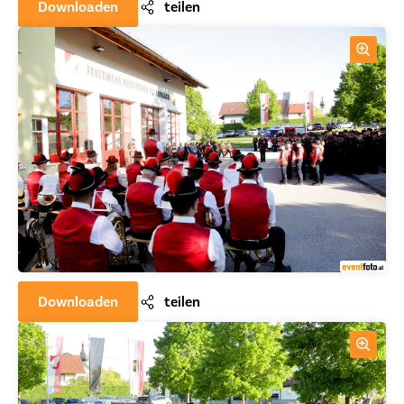
Downloaden
teilen
Downloaden
teilen