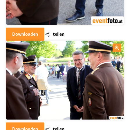
Downloaden
teilen
Downloaden
teilen