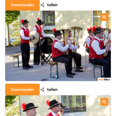
Downloaden
teilen
Downloaden
teilen