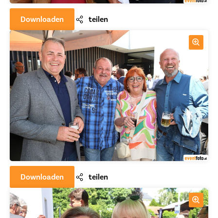
Downloaden
teilen
Downloaden
teilen