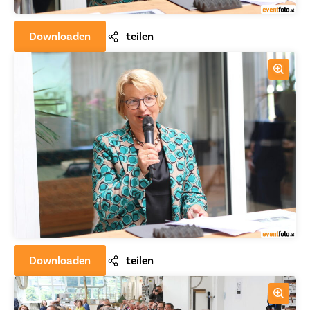
Downloaden
teilen
Downloaden
teilen