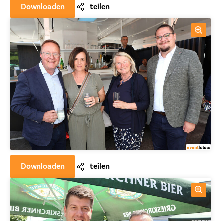
Downloaden
teilen
Downloaden
teilen