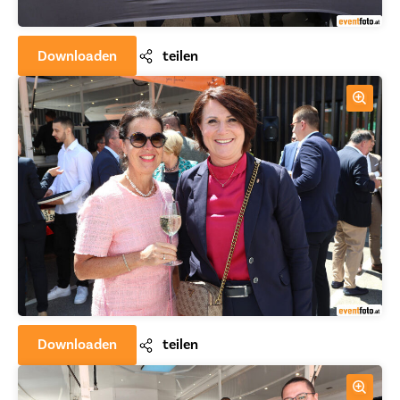
Downloaden
teilen
Downloaden
teilen