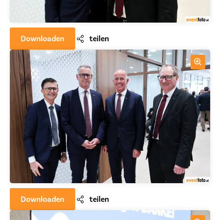
Downloaden
teilen
Downloaden
teilen