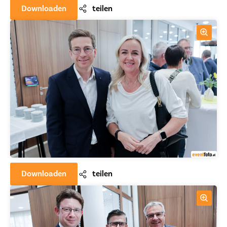
Downloaden
teilen
Downloaden
teilen