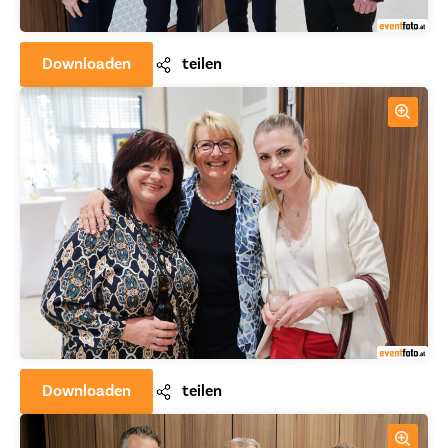
Downloaden
teilen
Downloaden
teilen